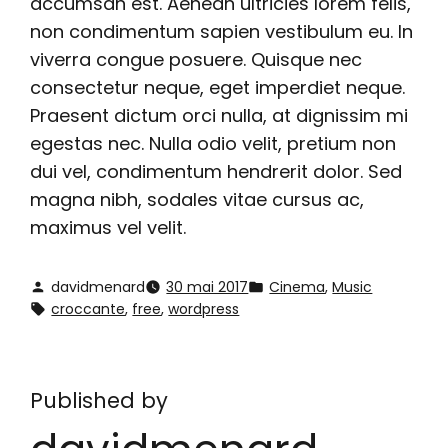
accumsan est. Aenean ultricies lorem felis,
non condimentum sapien vestibulum eu. In
viverra congue posuere. Quisque nec
consectetur neque, eget imperdiet neque.
Praesent dictum orci nulla, at dignissim mi
egestas nec. Nulla odio velit, pretium non
dui vel, condimentum hendrerit dolor. Sed
magna nibh, sodales vitae cursus ac,
maximus vel velit.
davidmenard
30 mai 2017
Cinema
, 
Music
croccante
, 
free
, 
wordpress
Published by