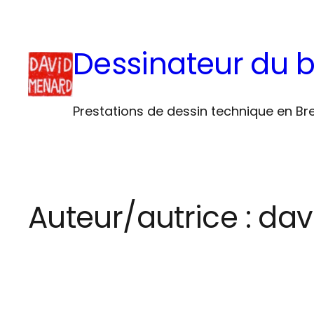
Aller
au
Dessinateur du 
contenu
Prestations de dessin technique en B
Auteur/autrice :
dav