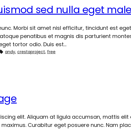
 euismod sed nulla eget ma
c. Morbi sit amet nisl efficitur, tincidunt est eg
 natoque penatibus et magnis dis parturient montes,
eget tortor odio. Duis est…
andy
, 
crestaproject
, 
free
mage
cing elit. Aliquam at ligula accumsan, mattis elit
r maximus. Curabitur eget posuere nunc. Nam placer