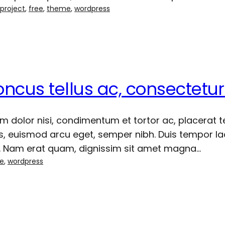
project
, 
free
, 
theme
, 
wordpress
ncus tellus ac, consectetur
dolor nisi, condimentum et tortor ac, placerat tem
us, euismod arcu eget, semper nibh. Duis tempor l
pat. Nam erat quam, dignissim sit amet magna…
e
, 
wordpress