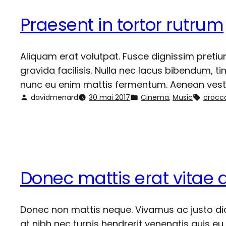
Praesent in tortor rutrum
Aliquam erat volutpat. Fusce dignissim pretium
gravida facilisis. Nulla nec lacus bibendum, t
nunc eu enim mattis fermentum. Aenean vestibu
davidmenard
30 mai 2017
Cinema
, 
Music
crocc
Donec mattis erat vitae d
Donec non mattis neque. Vivamus ac justo dict
at nibh nec turpis hendrerit venenatis quis e