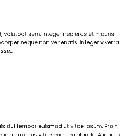
d, volutpat sem. Integer nec eros et mauris
amcorper neque non venenatis. Integer viverra
asse…
uis dui tempor euismod ut vitae ipsum. Proin
teger maximus vitae enim eu blandit. Aliquam