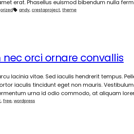
t amet erat. Phasellus euismod bibendum nulla fer
orized
andy
, 
crestaproject
, 
theme
nec orci ornare convallis
cu lacinia vitae. Sed iaculis hendrerit tempus. Pe
ortor iaculis tincidunt eget non mauris. Vestibulum d
 fermentum urna id odio commodo, at aliquam lor
t
, 
free
, 
wordpress