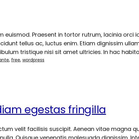
 euismod. Praesent in tortor rutrum, lacinia orci i
incidunt tellus ac, luctus enim. Etiam dignissim ull
lum tristique nisi sit amet ultricies. In hac habit
ante
, 
free
, 
wordpress
iam egestas fringilla
um velit facilisis suscipit. Aenean vitae magna q
u nulla. Quisque venenatis malesuada dignissim. In