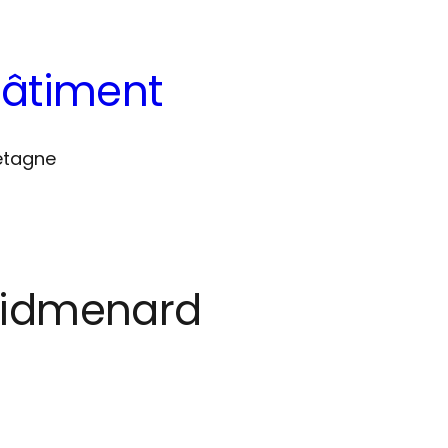
bâtiment
retagne
idmenard