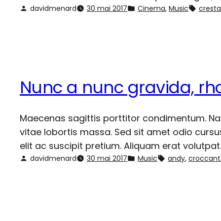
davidmenard
30 mai 2017
Cinema
, 
Music
cresta
Nunc a nunc gravida, rho
Maecenas sagittis porttitor condimentum. Nam 
vitae lobortis massa. Sed sit amet odio curs
elit ac suscipit pretium. Aliquam erat volut
davidmenard
30 mai 2017
Music
andy
, 
croccant